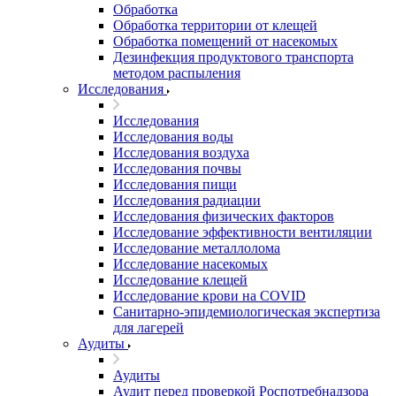
Обработка
Обработка территории от клещей
Обработка помещений от насекомых
Дезинфекция продуктового транспорта
методом распыления
Исследования
Исследования
Исследования воды
Исследования воздуха
Исследования почвы
Исследования пищи
Исследования радиации
Исследования физических факторов
Исследование эффективности вентиляции
Исследование металлолома
Исследование насекомых
Исследование клещей
Исследование крови на COVID
Санитарно-эпидемиологическая экспертиза
для лагерей
Аудиты
Аудиты
Аудит перед проверкой Роспотребнадзора