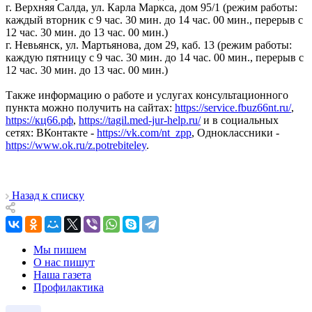
г. Верхняя Салда, ул. Карла Маркса, дом 95/1 (режим работы:
каждый вторник с 9 час. 30 мин. до 14 час. 00 мин., перерыв с
12 час. 30 мин. до 13 час. 00 мин.)
г. Невьянск, ул. Мартьянова, дом 29, каб. 13 (режим работы:
каждую пятницу с 9 час. 30 мин. до 14 час. 00 мин., перерыв с
12 час. 30 мин. до 13 час. 00 мин.)
Также информацию о работе и услугах консультационного
пункта можно получить на сайтах:
https://service.fbuz66nt.ru/
,
https://кц66.рф
,
https://tagil.med-jur-help.ru/
и в социальных
сетях: ВКонтакте -
https://vk.com/nt_zpp
, Одноклассники -
https://www.ok.ru/z.potrebiteley
.
Назад к списку
Мы пишем
О нас пишут
Наша газета
Профилактика