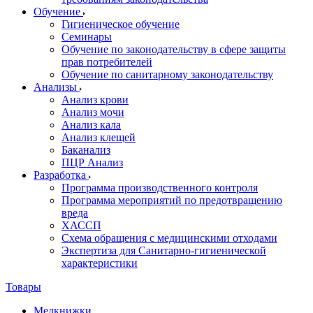
Обучение
Гигиеническое обучение
Семинары
Обучение по законодательству в сфере защиты
прав потребителей
Обучение по санитарному законодательству
Анализы
Анализ крови
Анализ мочи
Анализ кала
Анализ клещей
Баканализ
ПЦР Анализ
Разработка
Программа производственного контроля
Программа мероприятий по предотвращению
вреда
ХАССП
Схема обращения с медицинскими отходами
Экспертиза для Санитарно-гигиенической
характеристики
Товары
Медкнижки