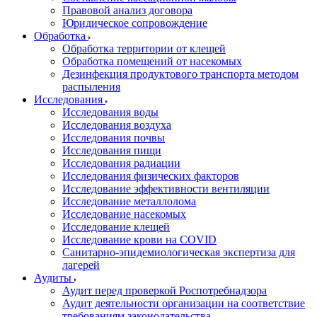
Правовой анализ договора
Юридическое сопровождение
Обработка
Обработка территории от клещей
Обработка помещений от насекомых
Дезинфекция продуктового транспорта методом
распыления
Исследования
Исследования воды
Исследования воздуха
Исследования почвы
Исследования пищи
Исследования радиации
Исследования физических факторов
Исследование эффективности вентиляции
Исследование металлолома
Исследование насекомых
Исследование клещей
Исследование крови на COVID
Санитарно-эпидемиологическая экспертиза для
лагерей
Аудиты
Аудит перед проверкой Роспотребнадзора
Аудит деятельности организации на соответствие
требованиям законодательства