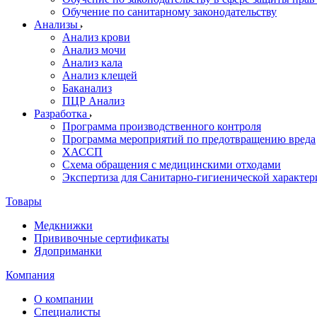
Обучение по санитарному законодательству
Анализы
Анализ крови
Анализ мочи
Анализ кала
Анализ клещей
Баканализ
ПЦР Анализ
Разработка
Программа производственного контроля
Программа мероприятий по предотвращению вреда
ХАССП
Схема обращения с медицинскими отходами
Экспертиза для Санитарно-гигиенической характе
Товары
Медкнижки
Прививочные сертификаты
Ядоприманки
Компания
О компании
Специалисты