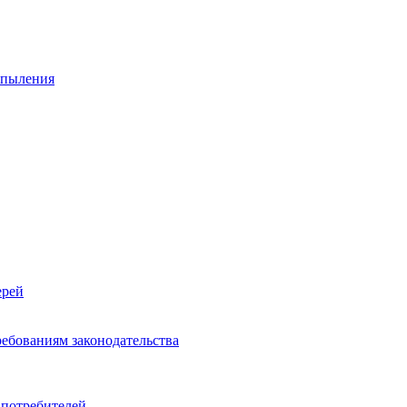
спыления
ерей
ребованиям законодательства
 потребителей