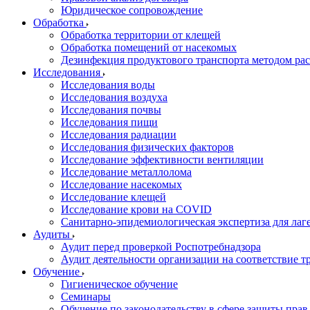
Юридическое сопровождение
Обработка
Обработка территории от клещей
Обработка помещений от насекомых
Дезинфекция продуктового транспорта методом ра
Исследования
Исследования воды
Исследования воздуха
Исследования почвы
Исследования пищи
Исследования радиации
Исследования физических факторов
Исследование эффективности вентиляции
Исследование металлолома
Исследование насекомых
Исследование клещей
Исследование крови на COVID
Санитарно-эпидемиологическая экспертиза для лаг
Аудиты
Аудит перед проверкой Роспотребнадзора
Аудит деятельности организации на соответствие т
Обучение
Гигиеническое обучение
Семинары
Обучение по законодательству в сфере защиты прав