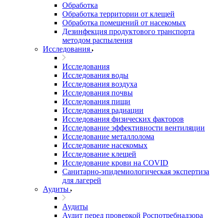
Обработка
Обработка территории от клещей
Обработка помещений от насекомых
Дезинфекция продуктового транспорта
методом распыления
Исследования
Исследования
Исследования воды
Исследования воздуха
Исследования почвы
Исследования пищи
Исследования радиации
Исследования физических факторов
Исследование эффективности вентиляции
Исследование металлолома
Исследование насекомых
Исследование клещей
Исследование крови на COVID
Санитарно-эпидемиологическая экспертиза
для лагерей
Аудиты
Аудиты
Аудит перед проверкой Роспотребнадзора