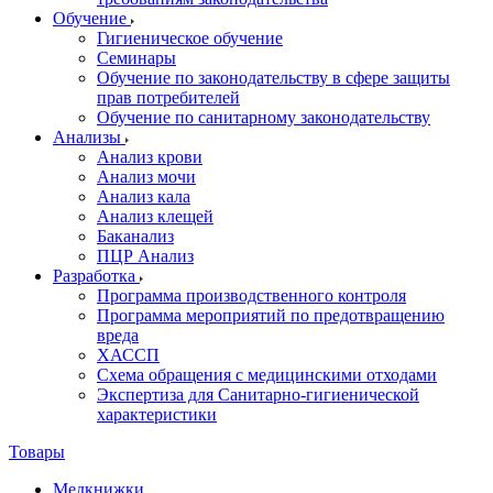
Обучение
Гигиеническое обучение
Семинары
Обучение по законодательству в сфере защиты
прав потребителей
Обучение по санитарному законодательству
Анализы
Анализ крови
Анализ мочи
Анализ кала
Анализ клещей
Баканализ
ПЦР Анализ
Разработка
Программа производственного контроля
Программа мероприятий по предотвращению
вреда
ХАССП
Схема обращения с медицинскими отходами
Экспертиза для Санитарно-гигиенической
характеристики
Товары
Медкнижки