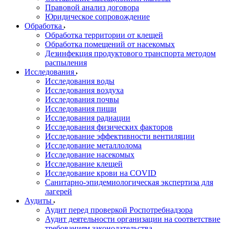
Правовой анализ договора
Юридическое сопровождение
Обработка
Обработка территории от клещей
Обработка помещений от насекомых
Дезинфекция продуктового транспорта методом
распыления
Исследования
Исследования воды
Исследования воздуха
Исследования почвы
Исследования пищи
Исследования радиации
Исследования физических факторов
Исследование эффективности вентиляции
Исследование металлолома
Исследование насекомых
Исследование клещей
Исследование крови на COVID
Санитарно-эпидемиологическая экспертиза для
лагерей
Аудиты
Аудит перед проверкой Роспотребнадзора
Аудит деятельности организации на соответствие
требованиям законодательства